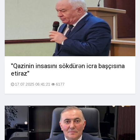
"Qazinin insasını sökdürən icra başçısına
etiraz"
17.07.2025 06:41:21
6177