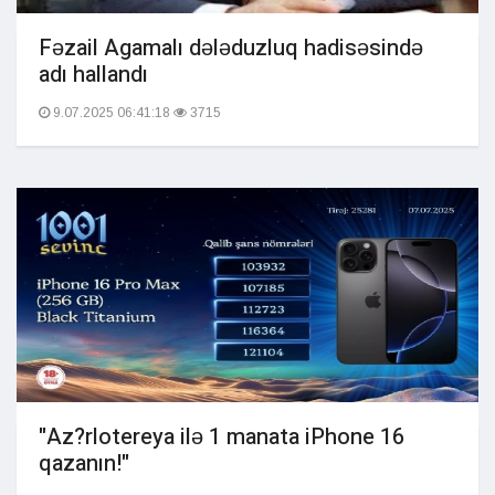
Fəzail Agamalı dələduzluq hadisəsində
adı hallandı
9.07.2025 06:41:18
3715
"Az?rlotereya ilə 1 manata iPhone 16
qazanın!"