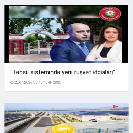
"Təhsil sistemində yeni rüşvət iddiaları"
11.07.2025 06:40:45
2881