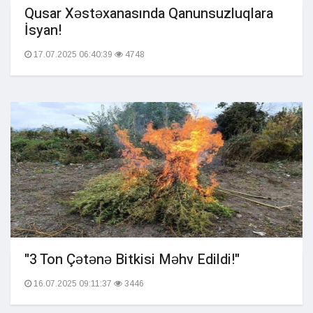
Qusar Xəstəxanasında Qanunsuzluqlara
İsyan!
17.07.2025 06:40:39
4748
"3 Ton Çətənə Bitkisi Məhv Edildi!"
16.07.2025 09:11:37
3446