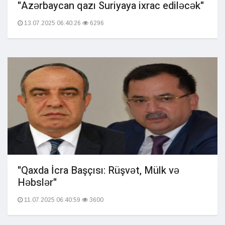
"Azərbaycan qazı Suriyaya ixrac ediləcək"
13.07.2025 06:40:26
6296
"Qaxda İcra Başçısı: Rüşvət, Mülk və
Həbslər"
11.07.2025 06:40:59
3600