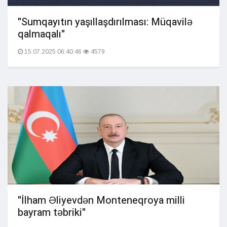
"Sumqayıtın yaşıllaşdırılması: Müqavilə
qalmaqalı"
15.07.2025 06:40:46
4579
"İlham Əliyevdən Monteneqroya milli
bayram təbriki"