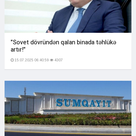
"Sovet dövründən qalan binada təhlükə
artır!"
15.07.2025 06:40:59
4307