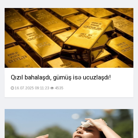
Qızıl bahalaşdı, gümüş isə ucuzlaşdı!
16.07.2025 09:11:23
4535