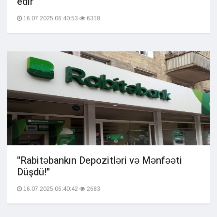
edir"
16.07.2025 06:40:53
6318
"Rabitəbankın Depozitləri və Mənfəəti
Düşdü!"
16.07.2025 06:40:42
2683