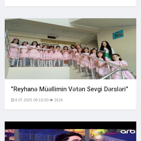
"Reyhanə Müəllimin Vətən Sevgi Dərsləri"
9.07.2025 09:10:30
2626