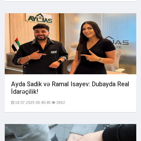
Ayda Sadik və Ramal Isayev: Dubayda Real
İdarəçilik!
18.07.2025 06:40:45
3662