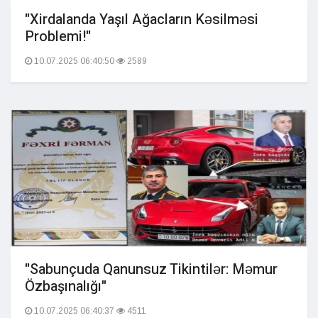
"Xirdalanda Yaşıl Ağacların Kəsilməsi
Problemi!"
10.07.2025 06:40:50
2589
"Sabunçuda Qanunsuz Tikintilər: Məmur
Özbaşınalığı"
10.07.2025 06:40:37
4511