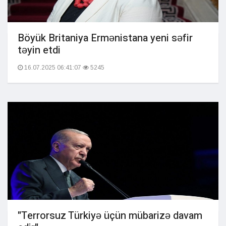
Böyük Britaniya Ermənistana yeni səfir
təyin etdi
16.07.2025 06:41:07
5245
"Terrorsuz Türkiyə üçün mübarizə davam