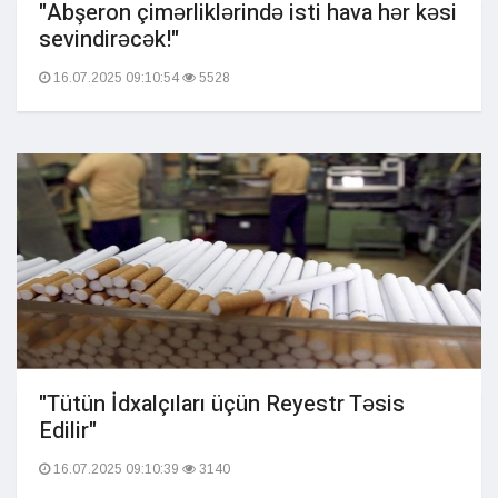
"Abşeron çimərliklərində isti hava hər kəsi
sevindirəcək!"
16.07.2025 09:10:54
5528
"Tütün İdxalçıları üçün Reyestr Təsis
Edilir"
16.07.2025 09:10:39
3140