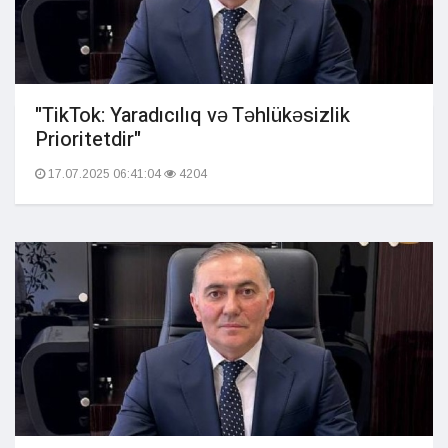
"TikTok: Yaradıcılıq və Təhlükəsizlik
Prioritetdir"
17.07.2025 06:41:04
4204