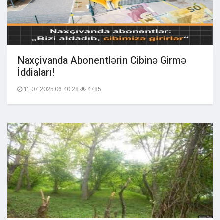
Naxçivanda Abonentlərin Cibinə Girmə
İddiaları!
11.07.2025 06:40:28
4785