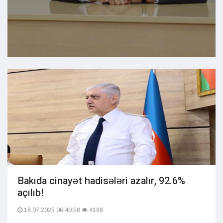
Bakıda cinayət hadisələri azalır, 92.6%
açılıb!
18.07.2025 06:40:58
4188