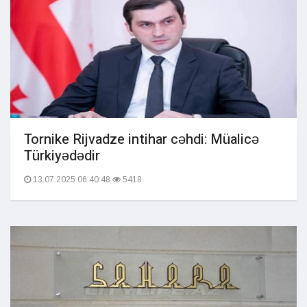
Tornike Rijvadze intihar cəhdi: Müalicə
Türkiyədədir
13.07.2025 06:40:48
5418