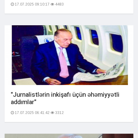
17.07.2025 09:10:17
4483
"Jurnalistlərin inkişafı üçün əhəmiyyətli
addımlar"
17.07.2025 06:41:42
3312