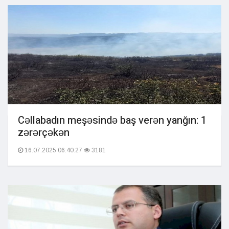
Cəllabadın meşəsində baş verən yanğın: 1
zərərçəkən
16.07.2025 06:40:27
3181