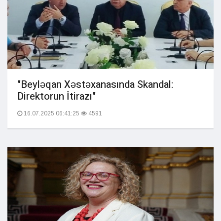
"Beyləqan Xəstəxanasında Skandal:
Direktorun İtirazı"
16.07.2025 06:41:25
4591