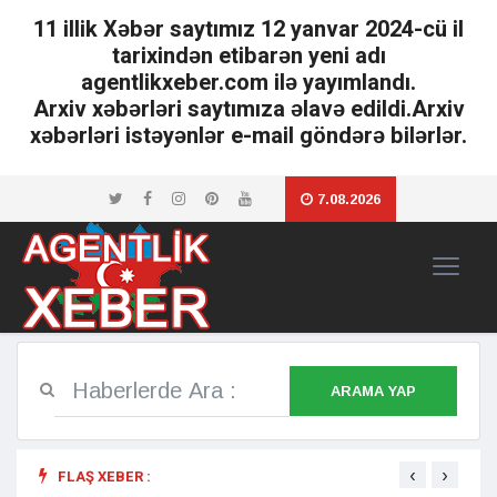
11 illik Xəbər saytımız 12 yanvar 2024-cü il
tarixindən etibarən yeni adı
agentlikxeber.com ilə yayımlandı.
Arxiv xəbərləri saytımıza əlavə edildi.Arxiv
xəbərləri istəyənlər e-mail göndərə bilərlər.
7.08.2026
ARAMA YAP
‹
›
FLAŞ XEBER :