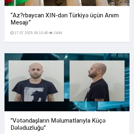
“Az?rbaycan XIN-dən Türkiyə üçün Anım
Mesajı”
17.07.2025 09:10:40
2444
"Vətəndaşların Məlumatlarıyla Küçə
Dələduzluğu"