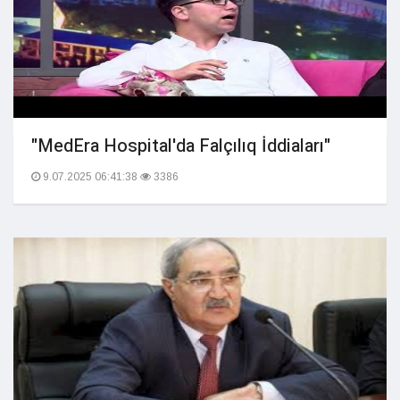
"MedEra Hospital'da Falçılıq İddiaları"
9.07.2025 06:41:38
3386