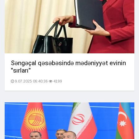
Səngəçal qəsəbəsində mədəniyyət evinin
"sırları"
9.07.2025 06:40:36
4199