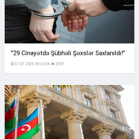
"29 Cinayətdə Şübhəli Şəxslər Saxlanıldı!"
17.07.2025 09:10:56
2597