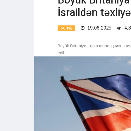
Böyük Britaniya 
İsraildən təxliy
19.06.2025
4,8
DÜNYA
Böyük Britaniya İranla münaqişənin kəski
edib