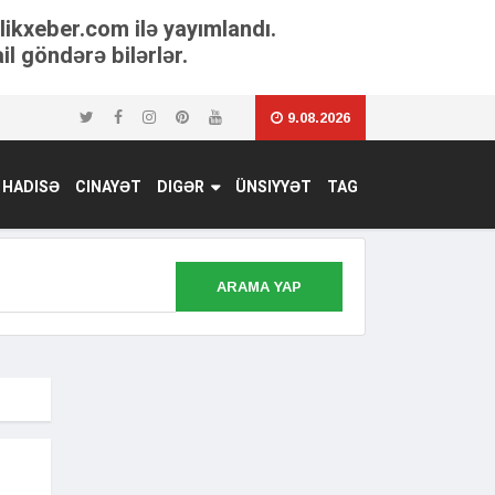
tlikxeber.com ilə yayımlandı.
il göndərə bilərlər.
9.08.2026
HADISƏ
CINAYƏT
DIGƏR
ÜNSIYYƏT
TAG
ARAMA YAP