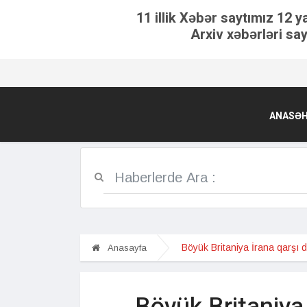
11 illik Xəbər saytımız 12 y
Arxiv xəbərləri say
ANASƏH
Böyük Britaniya İrana qarşı di
Anasayfa