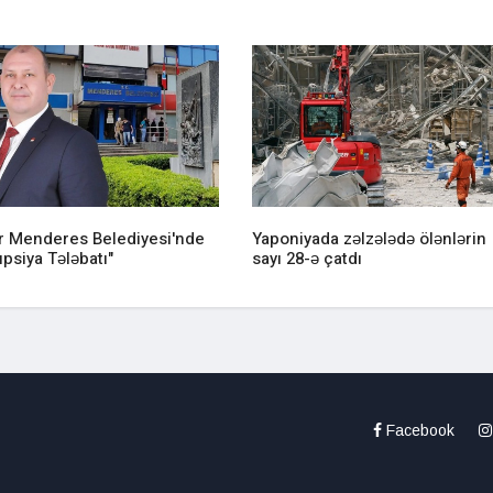
ir Menderes Belediyesi'nde
Yaponiyada zəlzələdə ölənlərin
psiya Tələbatı"
sayı 28-ə çatdı
Facebook