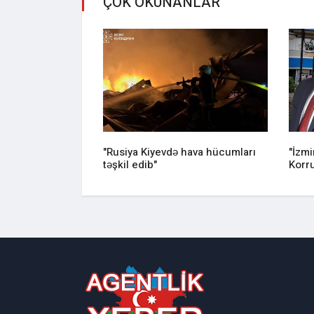
ÇOK OKUNANLAR
lədə ölənlərin
"Rusiya Kiyevdə hava hücumları
"İzm
təşkil edib"
Korru