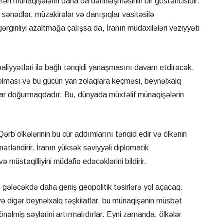
ən münaqişələrin daha da dərinləşməsinin bir göstəricisidir.
 sənədlər, müzakirələr və danışıqlar vasitəsilə
ginliyi azaltmağa çalışsa da, İranın müdaxilələri vəziyyəti
əaliyyətləri ilə bağlı tənqidi yanaşmasını davam etdirəcək.
olması və bu gücün yan zolaqlara keçməsi, beynəlxalq
lar doğurmaqdadır. Bu, dünyada müxtəlif münaqişələrin
 Qərb ölkələrinin bu cür addımlarını tənqid edir və ölkənin
mətləndirir. İranın yüksək səviyyəli diplomatik
ə müstəqilliyini müdafiə edəcəklərini bildirir.
gələcəkdə daha geniş geopolitik təsirlərə yol açacaq.
və digər beynəlxalq təşkilatlar, bu münaqişənin müsbət
önəlmiş səylərini artırmalıdırlar. Eyni zamanda, ölkələr