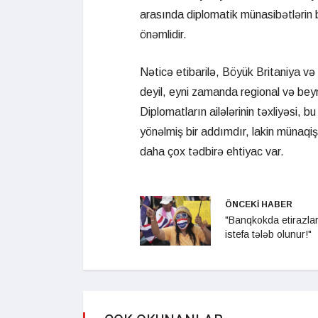
arasında diplomatik münasibətlərin 
önəmlidir.
Nəticə etibarilə, Böyük Britaniya və 
deyil, eyni zamanda regional və beynə
Diplomatların ailələrinin təxliyəsi, bu
yönəlmiş bir addımdır, lakin münaq
daha çox tədbirə ehtiyac var.
ÖNCEKİ HABER
"Banqkokda etirazlar
istefa tələb olunur!"