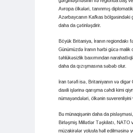
gərginləşməsinin və regionda baş ver
Avropa ölkələri, tanınmış diplomatik
Azərbaycanın Kafkas bölgəsindəki gər
daha da çətinləşdirir.
Böyük Britaniya, İranın regiondakı f
Günümüzdə İranın hərbi gücə malik 
təhlükəsizlik baxımından narahatlıq
daha da qızışmasına səbəb olur.
İran tərəfi isə, Britaniyanın və digər
daxili işlərinə qarışma cəhdi kimi qiy
nümayəndələri, ölkənin suverenliyini v
Bu münaqişənin daha da pisləşməsi, 
Birləşmiş Millətlər Təşkilatı, NATO 
müzakirələr yoluyla həll edilməsinə y