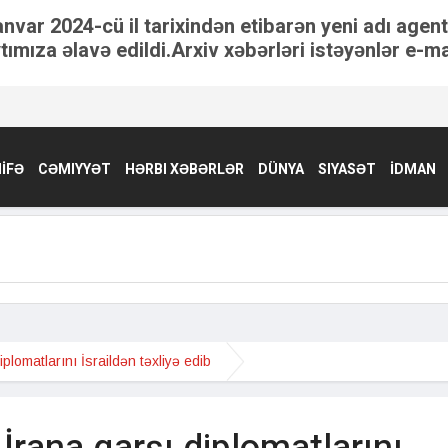
anvar 2024-cü il tarixindən etibarən yeni adı agen
tımıza əlavə edildi.Arxiv xəbərləri istəyənlər e-ma
İFƏ
CƏMIYYƏT
HƏRBI XƏBƏRLƏR
DÜNYA
SIYASƏT
İDMAN
plomatlarını İsraildən təxliyə edib