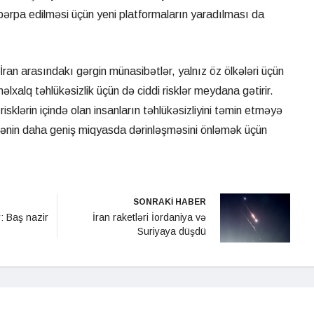
bərpa edilməsi üçün yeni platformaların yaradılması da
İran arasındakı gərgin münasibətlər, yalnız öz ölkələri üçün
lxalq təhlükəsizlik üçün də ciddi risklər meydana gətirir.
 risklərin içində olan insanların təhlükəsizliyini təmin etməyə
işənin daha geniş miqyasda dərinləşməsini önləmək üçün
SONRAKİ HABER
: Baş nazir
İran raketləri İordaniya və
Suriyaya düşdü