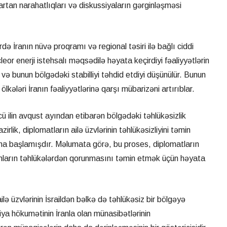
 artan narahatlıqları və diskussiyaların gərginləşməsi
də İranın nüvə proqramı və regional təsiri ilə bağlı ciddi
ucleor enerji istehsalı məqsədilə həyata keçirdiyi fəaliyyətlərin
və bunun bölgədəki stabilliyi təhdid etdiyi düşünülür. Bunun
lkələri İranın fəaliyyətlərinə qarşı mübarizəni artırıblar.
-cü ilin avqust ayından etibarən bölgədəki təhlükəsizlik
zirlik, diplomatların ailə üzvlərinin təhlükəsizliyini təmin
na başlamışdır. Məlumata görə, bu proses, diplomatların
onların təhlükələrdən qorunmasını təmin etmək üçün həyata
lə üzvlərinin İsraildən bəlkə də təhlükəsiz bir bölgəyə
niya hökumətinin İranla olan münasibətlərinin