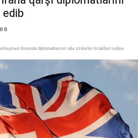
İrana qarşı diplomatlarını
ə edib
8 B
nləşməsi fonunda diplomatlarının ailə üzvlərini İsraildən təxliyə