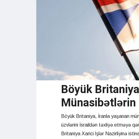
Böyük Britaniya
Münasibətlərin
Böyük Britaniya, İranla yaşanan mün
üzvlərini İsraildən təxliyə etməyə q
Britaniya Xarici İşlər Nazirliyinə is