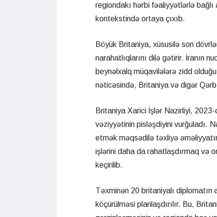
regiondakı hərbi fəaliyyətlərlə bağlı
kontekstində ortaya çıxıb.
Böyük Britaniya, xüsusilə son dövrlər
narahatlıqlarını dilə gətirir. İranın n
beynəlxalq müqavilələrə zidd olduğu 
nəticəsində, Britaniya və digər Qərb ö
Britaniya Xarici İşlər Nazirliyi, 2023
vəziyyətinin pisləşdiyini vurğuladı. Na
etmək məqsədilə təxliyə əməliyyatı
işlərini daha da rahatlaşdırmaq və 
keçirilib.
Təxminən 20 britaniyalı diplomatın ai
köçürülməsi planlaşdırılır. Bu, Brita