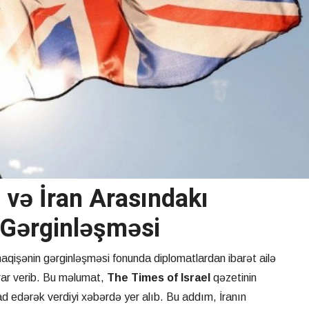
 və İran Arasındakı
 Gərginləşməsi
aqişənin gərginləşməsi fonunda diplomatlardan ibarət ailə
ərar verib. Bu məlumat,
The Times of Israel
qəzetinin
tinad edərək verdiyi xəbərdə yer alıb. Bu addım, İranın