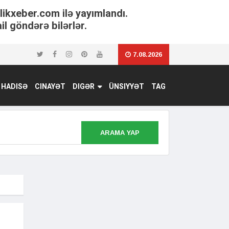
tlikxeber.com ilə yayımlandı.
il göndərə bilərlər.
7.08.2026
HADISƏ
CINAYƏT
DIGƏR
ÜNSIYYƏT
TAG
ARAMA YAP