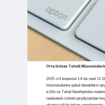
Orta İxtisas Təhsili Müəssisələr
2025-ci il avqustun 14-də saat 11:00
müəssisələrinə qəbul olunanların qe
a Elm və Təhsil Nazirliyindən məlumat
tələbələrin özlərini qeydiyyatdan ke
əhəmiyyətli bir imkan yaradacaqdır.