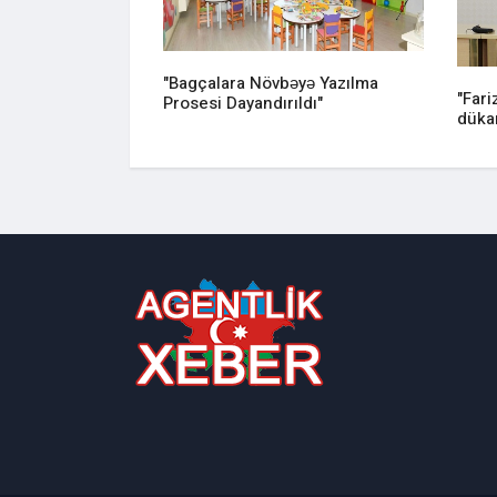
 Yollar
"Bagçalara Növbəyə Yazılma
"Fari
Prosesi Dayandırıldı"
dükan