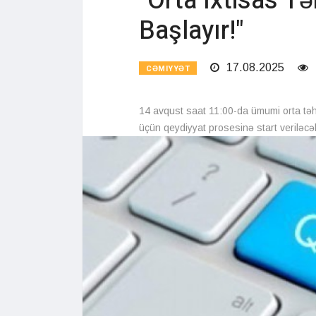
"Orta Ixtisas Tə
Başlayır!"
17.08.2025
CƏMIYYƏT
14 avqust saat 11:00-da ümumi orta təhs
üçün qeydiyyat prosesinə start veriləcə