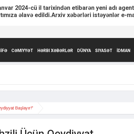
anvar 2024-cü il tarixindən etibarən yeni adı agen
tımıza əlavə edildi.Arxiv xəbərləri istəyənlər e-ma
İFƏ
CƏMIYYƏT
HƏRBI XƏBƏRLƏR
DÜNYA
SIYASƏT
İDMAN
ydiyyat Başlayır!"