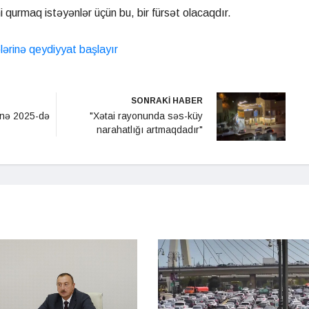
i qurmaq istəyənlər üçün bu, bir fürsət olacaqdır.
ələrinə qeydiyyat başlayır
SONRAKİ HABER
inə 2025-də
"Xətai rayonunda səs-küy
narahatlığı artmaqdadır"