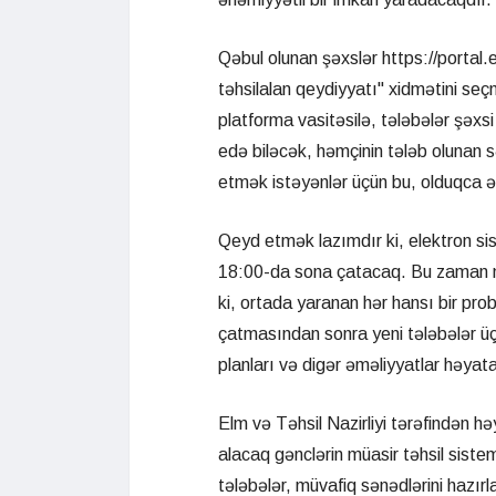
Qəbul olunan şəxslər https://portal.ed
təhsilalan qeydiyyatı" xidmətini seç
platforma vasitəsilə, tələbələr şəxs
edə biləcək, həmçinin tələb olunan 
etmək istəyənlər üçün bu, olduqca əlv
Qeyd etmək lazımdır ki, elektron si
18:00-da sona çatacaq. Bu zaman mü
ki, ortada yaranan hər hansı bir pr
çatmasından sonra yeni tələbələr üçü
planları və digər əməliyyatlar həyata
Elm və Təhsil Nazirliyi tərəfindən həy
alacaq gənclərin müasir təhsil sist
tələbələr, müvafiq sənədlərini hazı