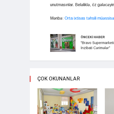
unutmasınlar. Beləliklə, öz gələcəyin
Mənbə:
Orta ixtisas təhsili müəssis
ÖNCEKİ HABER
"Bravo Supermarket
İnzibati Cərimələr"
ÇOK OKUNANLAR