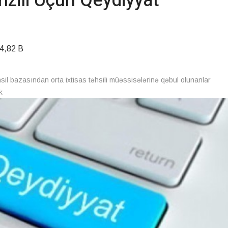
hzili Üçün Qeydiyyat
4,82 B
il bazasından orta ixtisas təhsili müəssisələrinə qəbul olunanlar
k