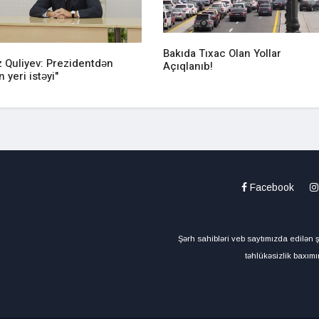
Bakıda Tıxac Olan Yollar
z Quliyev: Prezidentdən
Açıqlanıb!
 yeri istəyi"
Facebook
Şərh sahibləri veb saytımızda edilən ş
təhlükəsizlik baxımı