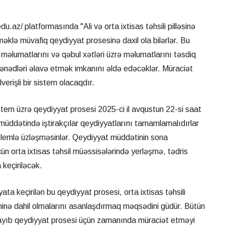
u.az/ platformasında "Ali və orta ixtisas təhsili pilləsinə
məklə müvafiq qeydiyyat prosesinə daxil ola bilərlər. Bu
i məlumatlarını və qəbul xətləri üzrə məlumatlarını təsdiq
sənədləri əlavə etmək imkanını əldə edəcəklər. Müraciət
erişli bir sistem olacaqdır.
stem üzrə qeydiyyat prosesi 2025-ci il avqustun 22-si saat
ddətində iştirakçılar qeydiyyatlarını tamamlamalıdırlar
oblemlə üzləşməsinlər. Qeydiyyat müddətinin sona
n orta ixtisas təhsil müəssisələrində yerləşmə, tədris
 keçiriləcək.
ata keçirilən bu qeydiyyat prosesi, orta ixtisas təhsili
eminə dahil olmalarını asanlaşdırmaq məqsədini güdür. Bütün
rlayıb qeydiyyat prosesi üçün zamanında müraciət etməyi