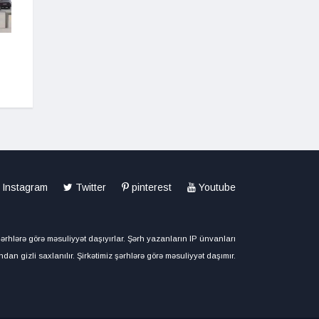
"Bagçalara Növbəyə Yazılma
"Fariz Quliyev: Pre
Prosesi Dayandırıldı"
dükan yeri istəyi"
Instagram
Twitter
pinterest
Youtube
ərhlərə görə məsuliyyət daşıyırlar. Şərh yazanların IP ünvanları
ndan gizli saxlanılır. Şirkətimiz şərhlərə görə məsuliyyət daşımır.