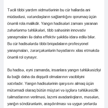
Təcili tibbi yardım xidmətlərinin bu cür hallarda ani
müdaxiləsi, vətəndaşların sağlamlığını qorumaq üçün
önəmli rola malikdir. Yangın hadisələri zamanı yaranan
zəhərlənmə təhlükələri, tibb sahəsinin innovativ
yanaşmaları ilə daha effektiv şəkildə idarə edilə bilər.
Bu cür hadisələrdə tibbi briqadaların profesyonel
yanaşmaları, zərərçəkənlərin həyatlarını xilas etməkdə
önəmli rol oynayır.
Bu hadisə, eyni zamanda, insanlara yangın təhlükəsizliyi
ilə bağlı daha da diqqətli olmalarının vacibliyini
xatırladır. Yangın hadisələrinin qarşısını almaq üçün
mütəmadi olaraq bütün müştəri və işçilərə təhlükəsizlik
təlimatlarının verilməsi, lazımi avadanlıqların, məsələn,
yanğın söndürənlərin, araşdırılması və uygun yerlərdə