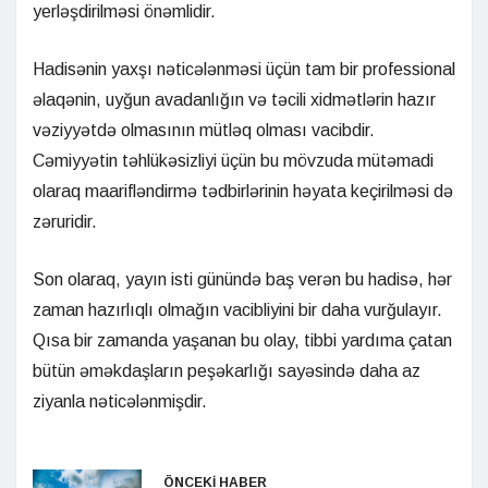
yerləşdirilməsi önəmlidir.
Hadisənin yaxşı nəticələnməsi üçün tam bir professional
əlaqənin, uyğun avadanlığın və təcili xidmətlərin hazır
vəziyyətdə olmasının mütləq olması vacibdir.
Cəmiyyətin təhlükəsizliyi üçün bu mövzuda mütəmadi
olaraq maarifləndirmə tədbirlərinin həyata keçirilməsi də
zəruridir.
Son olaraq, yayın isti günündə baş verən bu hadisə, hər
zaman hazırlıqlı olmağın vacibliyini bir daha vurğulayır.
Qısa bir zamanda yaşanan bu olay, tibbi yardıma çatan
bütün əməkdaşların peşəkarlığı sayəsində daha az
ziyanla nəticələnmişdir.
ÖNCEKİ HABER