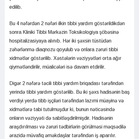
edilib.
Bu 4 nəfərdən 2 nəfəri ilkin tibbi yardım göstərildikdən
sonra Kliniki Tibbi Mərkəzin Toksikologiya şöbəsinə
hospitalizasiyaya alınıb. Hər iki şəxsin tüstüdən
zəhərlənmə diaqnozu qoyulub və onlara zəruri tibbi
xidmətlər göstərilib. Xəstələrin vəziyyətləri orta ağır
qiymətləndirilir, müalicələri isə davam etdirilir.
Digər 2 nəfərə təcili tibbi yardım briqadası tərəfindən
yerində tibbi yardım göstərilib. Bu iki şəxs hadisənin baş
verdiyi yerdə tibb işçiləri tərəfindən lazımi müayinə və
xidmətlərə tabi tutulmuşdur ki, bunun nəticəsində
onların vəziyyəti də sabitləşdirilmişdir. Hadisənin
araşdırılması və zəruri tədbirlərin görülməsi məqsədilə
ərazidə müvafiq əməkdaşlar tərəfindən iş aparılır.