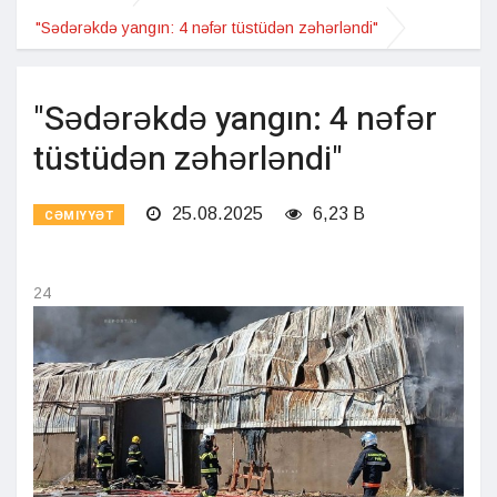
"Sədərəkdə yangın: 4 nəfər tüstüdən zəhərləndi"
"Sədərəkdə yangın: 4 nəfər
tüstüdən zəhərləndi"
25.08.2025
6,23 B
CƏMIYYƏT
24