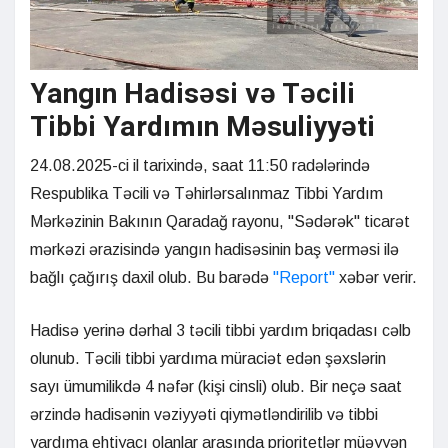
Yangın Hadisəsi və Təcili
Tibbi Yardımın Məsuliyyəti
24.08.2025-ci il tarixində, saat 11:50 radələrində
Respublika Təcili və Təhirlərsalınmaz Tibbi Yardım
Mərkəzinin Bakının Qaradağ rayonu, "Sədərək" ticarət
mərkəzi ərazisində yangın hadisəsinin baş verməsi ilə
bağlı çağırış daxil olub. Bu barədə
"Report"
xəbər verir.
Hadisə yerinə dərhal 3 təcili tibbi yardım briqadası cəlb
olunub. Təcili tibbi yardıma müraciət edən şəxslərin
sayı ümumilikdə 4 nəfər (kişi cinsli) olub. Bir neçə saat
ərzində hadisənin vəziyyəti qiymətləndirilib və tibbi
yardıma ehtiyacı olanlar arasında prioritetlər müəyyən