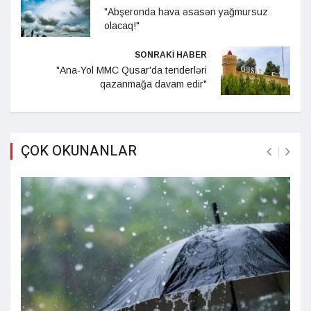
"Abşeronda hava əsasən yağmursuz
olacaq!"
SONRAKİ HABER
"Ana-Yol MMC Qusar'da tenderləri
qazanmağa davam edir"
ÇOK OKUNANLAR