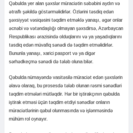
Qəbulda yer alan şəxslər müraciətin səbəbini aydın və
ətraflı şəkildə göstərməlidirlər. Özlərini təsdiq edən
şəxsiyyət vəsiqəsini təqdim etməklə yanaşı, əgər onlar
əcnəbi və vətəndaşlığı olmayan şəxsdirsə, Azərbaycan
Respublikası ərazisində olduqlarını və ya yaşadıqlarını
təsdiq edən müvafiq sənədi də təqdim etməlidirlər.
Bununla yanaşı, xarici pasport və ya digər
sərhədkeçmə sənədi də tələb oluna bilər.
Qəbulda nümayəndə vasitəsilə müraciət edən şəxslərin
əlavə olaraq, bu prosesdə tələb olunan rəsmi sənədləri
təqdim etmələri mütləqdir. Hər bir iştirakçının qəbulda
iştirak etməsi üçün təqdim etdiyi sənədlər onların
müraciətlərinin qəbul olunmasında və işlənməsində
mühüm rol oynayır.