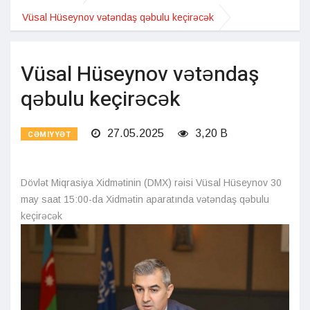
Vüsal Hüseynov vətəndaş qəbulu keçirəcək
Vüsal Hüseynov vətəndaş
qəbulu keçirəcək
27.05.2025
3,20 B
CƏMIYYƏT
Dövlət Miqrasiya Xidmətinin (DMX) rəisi Vüsal Hüseynov 30
may saat 15:00-da Xidmətin aparatında vətəndaş qəbulu
keçirəcək