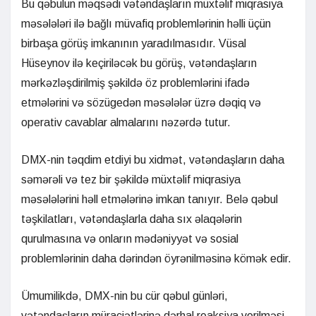
Bu qəbulun məqsədi vətəndaşların müxtəlif miqrasiya
məsələləri ilə bağlı müvafiq problemlərinin həlli üçün
birbaşa görüş imkanının yaradılmasıdır. Vüsal
Hüseynov ilə keçiriləcək bu görüş, vətəndaşların
mərkəzləşdirilmiş şəkildə öz problemlərini ifadə
etmələrini və sözügedən məsələlər üzrə dəqiq və
operativ cavablar almalarını nəzərdə tutur.
DMX-nin təqdim etdiyi bu xidmət, vətəndaşların daha
səmərəli və tez bir şəkildə müxtəlif miqrasiya
məsələlərini həll etmələrinə imkan tanıyır. Belə qəbul
təşkilatları, vətəndaşlarla daha sıx əlaqələrin
qurulmasına və onların mədəniyyət və sosial
problemlərinin daha dərindən öyrənilməsinə kömək edir.
Ümumilikdə, DMX-nin bu cür qəbul günləri,
vətəndaşların müraciətlərinə dərhal reaksiya verilməsi