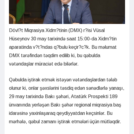
Dövl?t Miqrasiya Xidm?tinin (DMX) r?isi Vüsal
Hüseynov 30 may tarixində saat 15:00-da Xidm?tin
aparatinda v?t?ndas q?bulu keçir?c?k. Bu məlumat
DMX tərəfindən təqdim edilib ki, bu qəbulda
vətəndaşlar müraciət edə bilərlər.
Qəbulda iştirak etmək istəyən vətəndaşlardan tələb
olunur ki, onlar şəxslərini təsdiq edən sənədlərlə yanaşı,
29 may tarixində Bakı şəhəri, Atatürk Prospekti 189
ünvanında yerləşən Bakı şəhər regional miqrasiya baş
idarəsinə yaxinlaşaraq qeydiyyatdan keçsinlər. Bu
mərhələ, qəbul zamanı iştirak etmələri üçün mütləqdir.