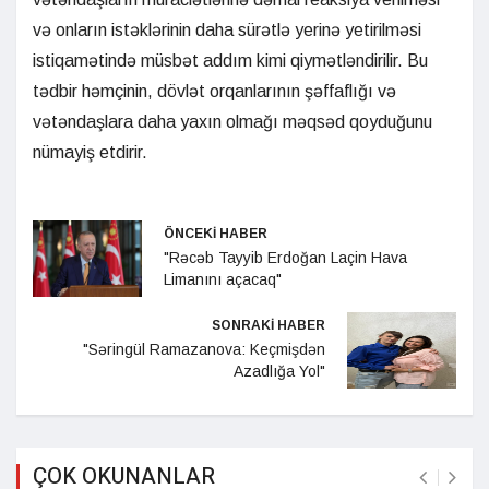
və onların istəklərinin daha sürətlə yerinə yetirilməsi
istiqamətində müsbət addım kimi qiymətləndirilir. Bu
tədbir həmçinin, dövlət orqanlarının şəffaflığı və
vətəndaşlara daha yaxın olmağı məqsəd qoyduğunu
nümayiş etdirir.
ÖNCEKİ HABER
"Rəcəb Tayyib Erdoğan Laçin Hava
Limanını açacaq"
SONRAKİ HABER
"Səringül Ramazanova: Keçmişdən
Azadlığa Yol"
ÇOK OKUNANLAR