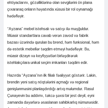
ehtiyaclarını, gözəlliklərinə olan sevgilərini ön plana
çıxararaq onların həyatında xüsusi bir rol oynamağı
hədəfləyir.
“Ayzana” mebel istehsalı və satışı ilə məşğuldur.
Müasir standartlara cavab verən zavod və fabrik
bazası üzərində qurulan bu brend, həm funksional, həm
də estetik mebellər təqdim etməyi hədəfləyir. Bu,
müasir dizayn və keyfiyyətləri birləşdirərək
istehlakçılara unikal seçim imkanları təqdim edir.
Hazırda “Ayzana”nın ilk filialı fəaliyyət göstərir. Lakin,
brendin yeni satış nöqtələrini açmağı və regional
genişlənməsini planlaşdırdığı artıq məlumdur. Rasul
Çunayevin bu addımı, təkcə şəxsi bir jest deyil, eyni
zamanda dəyərlərə əsaslanan sahibkarlıq nümunəsidir.