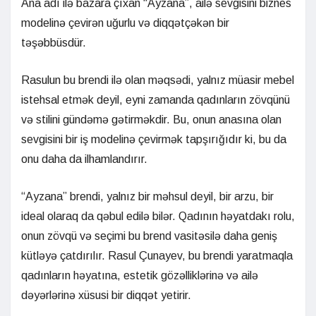
Ana adı ilə bazara çıxan “Ayzana”, ailə sevgisini biznes
modelinə çevirən uğurlu və diqqətçəkən bir
təşəbbüsdür.
Rasulun bu brendi ilə olan məqsədi, yalnız müasir mebel
istehsal etmək deyil, eyni zamanda qadınların zövqünü
və stilini gündəmə gətirməkdir. Bu, onun anasına olan
sevgisini bir iş modelinə çevirmək tapşırığıdır ki, bu da
onu daha da ilhamlandırır.
“Ayzana” brendi, yalnız bir məhsul deyil, bir arzu, bir
ideal olaraq da qəbul edilə bilər. Qadının həyatdakı rolu,
onun zövqü və seçimi bu brend vasitəsilə daha geniş
kütləyə çatdırılır. Rasul Çunayev, bu brendi yaratmaqla
qadınların həyatına, estetik gözəlliklərinə və ailə
dəyərlərinə xüsusi bir diqqət yetirir.