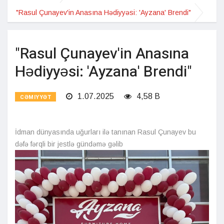
"Rasul Çunayev'in Anasına Hədiyyəsi: 'Ayzana' Brendi"
"Rasul Çunayev'in Anasına
Hədiyyəsi: 'Ayzana' Brendi"
1.07.2025
4,58 B
CƏMIYYƏT
İdman dünyasında uğurları ilə tanınan Rasul Çunayev bu
dəfə fərqli bir jestlə gündəmə gəlib