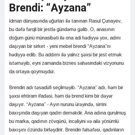
Brendi: “Ayzana”
İdman dünyasında uğurları ilə tanınan Rasul Çunayev,
bu dəfə fərqli bir jestlə gündəmə gəlib. O, anasının
doğum günü münasibəti ilə ona adi hədiyyə yox, adını
daşıyan bir sirket - yeni mebel brendi “Ayzana”nı
hədiyyə edib. Bu addımı ilə yalnız şəxsi bir jest etmək
istəməyib, eyni zamanda biznes sahəsindəki vizyonunu
da ortaya qoymuşdur.
Brendin adı təsadüfi seçilməyib. “Ayzana” adı, həm bir
şəxsi ehtiram ifadəsi, həm də brend kimi bir dəyər
daşıyır. “Ayzana” - Ayın nurunu ürəyində, sirrini
baxışında daşıyan qadın deməkdir. Ana adına qurulmuş
bu marka, qadının zövqünü, incəliyini və ailə yönümlü
baxışını özündə birləşdirir. Brendin fəlsəfəsi, qadınların