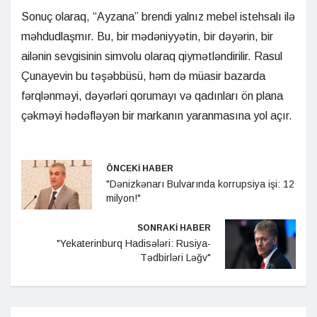
Sonuç olaraq, “Ayzana” brendi yalnız mebel istehsalı ilə
məhdudlaşmır. Bu, bir mədəniyyətin, bir dəyərin, bir
ailənin sevgisinin simvolu olaraq qiymətləndirilir. Rasul
Çunayevin bu təşəbbüsü, həm də müasir bazarda
fərqlənməyi, dəyərləri qorumayı və qadınları ön plana
çəkməyi hədəfləyən bir markanın yaranmasına yol açır.
ÖNCEKİ HABER
"Dənizkənarı Bulvarında korrupsiya işi: 12
milyon!"
SONRAKİ HABER
"Yekaterinburq Hadisələri: Rusiya-
Tədbirləri Ləğv"