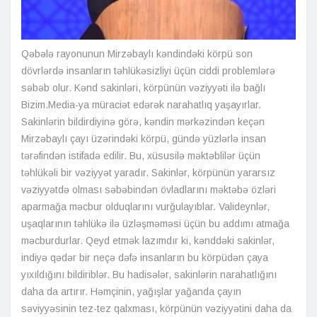
Qəbələ rayonunun Mirzəbaylı kəndindəki körpü son
dövrlərdə insanların təhlükəsizliyi üçün ciddi problemlərə
səbəb olur. Kənd sakinləri, körpünün vəziyyəti ilə bağlı
Bizim.Media-ya müraciət edərək narahatlıq yaşayırlar.
Sakinlərin bildirdiyinə görə, kəndin mərkəzindən keçən
Mirzəbaylı çayı üzərindəki körpü, gündə yüzlərlə insan
tərəfindən istifadə edilir. Bu, xüsusilə məktəblilər üçün
təhlükəli bir vəziyyət yaradır. Sakinlər, körpünün yararsız
vəziyyətdə olması səbəbindən övladlarını məktəbə özləri
aparmağa məcbur olduqlarını vurğulayıblar. Valideynlər,
uşaqlarının təhlükə ilə üzləşməməsi üçün bu addımı atmağa
məcburdurlar. Qeyd etmək lazımdır ki, kənddəki sakinlər,
indiyə qədər bir neçə dəfə insanların bu körpüdən çaya
yıxıldığını bildiriblər. Bu hadisələr, sakinlərin narahatlığını
daha da artırır. Həmçinin, yağışlar yağanda çayın
səviyyəsinin tez-tez qalxması, körpünün vəziyyətini daha da