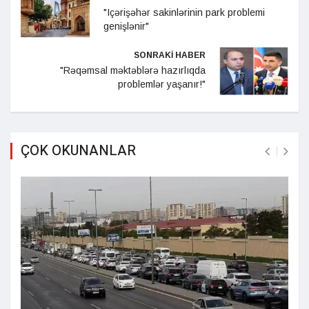
"Içərişəhər sakinlərinin park problemi
genişlənir"
SONRAKİ HABER
"Rəqəmsal məktəblərə hazırlıqda
problemlər yaşanır!"
ÇOK OKUNANLAR