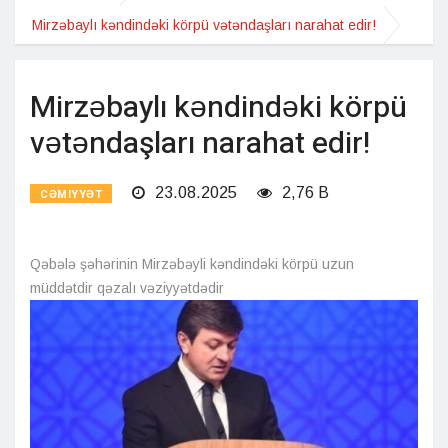
Mirzəbaylı kəndindəki körpü vətəndaşları narahat edir!
Mirzəbaylı kəndindəki körpü
vətəndaşları narahat edir!
23.08.2025
2,76 B
CƏMIYYƏT
Qəbələ şəhərinin Mirzəbəyli kəndindəki körpü uzun
müddətdir qəzalı vəziyyətdədir