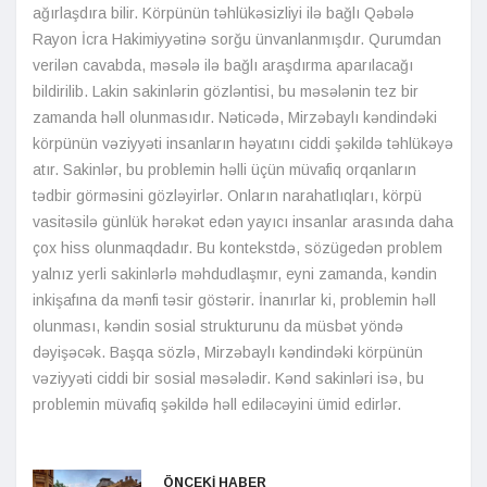
ağırlaşdıra bilir. Körpünün təhlükəsizliyi ilə bağlı Qəbələ
Rayon İcra Hakimiyyətinə sorğu ünvanlanmışdır. Qurumdan
verilən cavabda, məsələ ilə bağlı araşdırma aparılacağı
bildirilib. Lakin sakinlərin gözləntisi, bu məsələnin tez bir
zamanda həll olunmasıdır. Nəticədə, Mirzəbaylı kəndindəki
körpünün vəziyyəti insanların həyatını ciddi şəkildə təhlükəyə
atır. Sakinlər, bu problemin həlli üçün müvafiq orqanların
tədbir görməsini gözləyirlər. Onların narahatlıqları, körpü
vasitəsilə günlük hərəkət edən yayıcı insanlar arasında daha
çox hiss olunmaqdadır. Bu kontekstdə, sözügedən problem
yalnız yerli sakinlərlə məhdudlaşmır, eyni zamanda, kəndin
inkişafına da mənfi təsir göstərir. İnanırlar ki, problemin həll
olunması, kəndin sosial strukturunu da müsbət yöndə
dəyişəcək. Başqa sözlə, Mirzəbaylı kəndindəki körpünün
vəziyyəti ciddi bir sosial məsələdir. Kənd sakinləri isə, bu
problemin müvafiq şəkildə həll ediləcəyini ümid edirlər.
ÖNCEKİ HABER