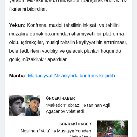
yaradır. Müzakirələrdə dinləyicilər fəal iştirak edərək, öz
fikirlərini bildirdilər.
Yekun:
Konfrans, musiqi təhsilinin inkişafı və təhlilini
müzakirə etmək baxımından əhəmiyyətli bir platforma
oldu. İştirakçılar, musiqi təhsilin keyfiyyətinin artırılması,
belə tədbirlərin vacibliyi və gələcək planları haqqında
geniş müzakirələr apardılar.
Mənbə:
Mədəniyyət Nazirliyində konfrans keçirilib
ÖNCEKİ HABER
“Makedon” obrazı ilə tanınan Aqil
Agacanov vəfat etdi
SONRAKİ HABER
Neslihan “Vefa” ilə Musiqiyə Yenidən
Nəfəs Verir