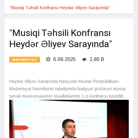
"Musiqi Təhsili Konfransı Heydər Əliyev Sarayında"
"Musiqi Təhsili Konfransı
Heydər Əliyev Sarayında"
6.09.2025
2,80 B
MƏDƏNIYYƏT
Heydər Əliyev Sarayında Naxçıvan Muxtar Respublikası
Mədəniyyət Nazirliyinin tabeliyində fəaliyyət göstərən musiqi
təhsili müəssisələrinin müəllimlərinin 1-ci konfransı keçirilib