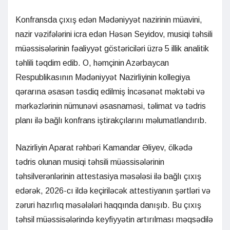
Konfransda çıxış edən Mədəniyyət nazirinin müavini,
nazir vəzifələrini icra edən Həsən Seyidov, musiqi təhsili
müəssisələrinin fəaliyyət göstəriciləri üzrə 5 illik analitik
təhlili təqdim edib. O, həmçinin Azərbaycan
Respublikasının Mədəniyyət Nazirliyinin kollegiya
qərarına əsasən təsdiq edilmiş İncəsənət məktəbi və
mərkəzlərinin nümunəvi əsasnaməsi, təlimat və tədris
planı ilə bağlı konfrans iştirakçılarını məlumatlandırıb.
Nazirliyin Aparat rəhbəri Kamandar Əliyev, ölkədə
tədris olunan musiqi təhsili müəssisələrinin
təhsilverənlərinin attestasiya məsələsi ilə bağlı çıxış
edərək, 2026-cı ildə keçiriləcək attestiyanın şərtləri və
zəruri hazırlıq məsələləri haqqında danışıb. Bu çıxış
təhsil müəssisələrində keyfiyyətin artırılması məqsədilə