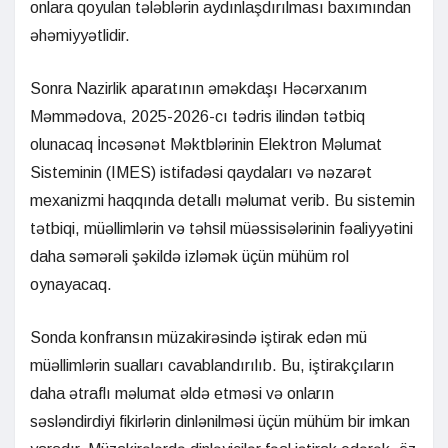
onlara qoyulan tələblərin aydınlaşdırılması baxımından
əhəmiyyətlidir.
Sonra Nazirlik aparatının əməkdaşı Həcərxanım
Məmmədova, 2025-2026-cı tədris ilindən tətbiq
olunacaq İncəsənət Məktblərinin Elektron Məlumat
Sisteminin (IMES) istifadəsi qaydaları və nəzarət
mexanizmi haqqında detallı məlumat verib. Bu sistemin
tətbiqi, müəllimlərin və təhsil müəssisələrinin fəaliyyətini
daha səmərəli şəkildə izləmək üçün mühüm rol
oynayacaq.
Sonda konfransın müzakirəsində iştirak edən mü
müəllimlərin sualları cavablandırılıb. Bu, iştirakçıların
daha ətraflı məlumat əldə etməsi və onların
səsləndirdiyi fikirlərin dinlənilməsi üçün mühüm bir imkan