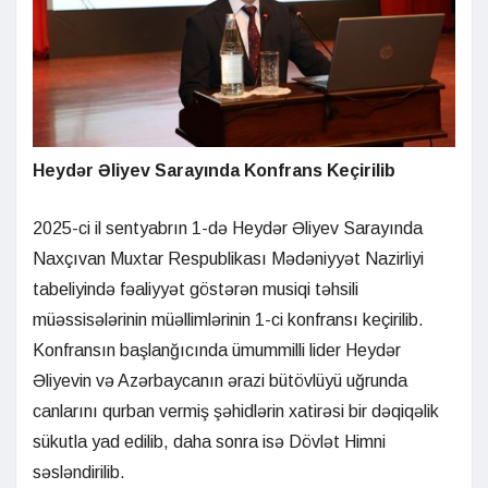
Heydər Əliyev Sarayında Konfrans Keçirilib
2025-ci il sentyabrın 1-də Heydər Əliyev Sarayında
Naxçıvan Muxtar Respublikası Mədəniyyət Nazirliyi
tabeliyində fəaliyyət göstərən musiqi təhsili
müəssisələrinin müəllimlərinin 1-ci konfransı keçirilib.
Konfransın başlanğıcında ümummilli lider Heydər
Əliyevin və Azərbaycanın ərazi bütövlüyü uğrunda
canlarını qurban vermiş şəhidlərin xatirəsi bir dəqiqəlik
sükutla yad edilib, daha sonra isə Dövlət Himni
səsləndirilib.