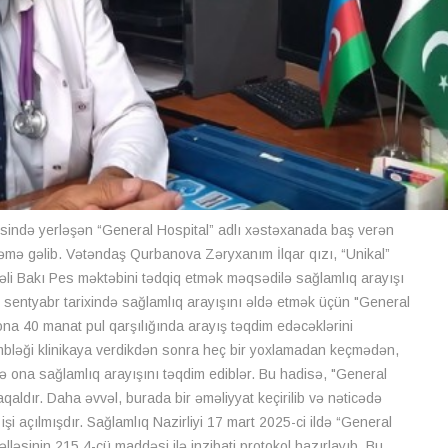
ində yerləşən “General Hospital” adlı xəstəxanada baş verən
əmə gəlib. Vətəndaş Qurbanova Zəryxanım İlqar qızı, “Unikal”
əli Bakı Pes məktəbini tədqiq etmək məqsədilə sağlamlıq arayışı
9 sentyabr tarixində sağlamlıq arayışını əldə etmək üçün "General
 ona 40 manat pul qarşılığında arayış təqdim edəcəklərini
in mbləği klinikaya verdikdən sonra heç bir yoxlamadan keçmədən,
ə ona sağlamlıq arayışını təqdim ediblər. Bu hadisə, "General
aqaldır. Daha əvvəl, burada bir əməliyyat keçirilib və nəticədə
 işi açılmışdır. Sağlamlıq Nazirliyi 17 mart 2025-ci ildə “General
lləsinin 215.4-cü maddəsi ilə inzibati protokol hazırlayıb. Bu