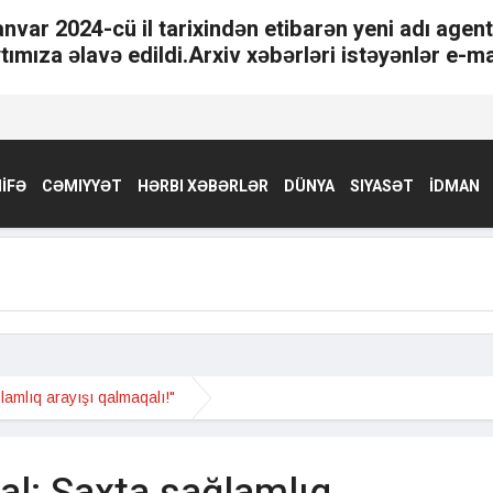
anvar 2024-cü il tarixindən etibarən yeni adı agen
tımıza əlavə edildi.Arxiv xəbərləri istəyənlər e-ma
İFƏ
CƏMIYYƏT
HƏRBI XƏBƏRLƏR
DÜNYA
SIYASƏT
İDMAN
lamlıq arayışı qalmaqalı!"