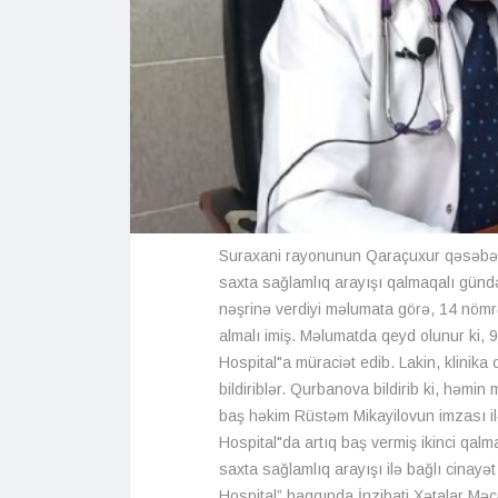
Suraxani rayonunun Qaraçuxur qəsəbəs
saxta sağlamlıq arayışı qalmaqalı günd
nəşrinə verdiyi məlumata görə, 14 nömr
almalı imiş. Məlumatda qeyd olunur ki, 
Hospital"a müraciət edib. Lakin, klinika
bildiriblər. Qurbanova bildirib ki, həm
baş həkim Rüstəm Mikayilovun imzası il
Hospital"da artıq baş vermiş ikinci qalm
saxta sağlamlıq arayışı ilə bağlı cinayət
Hospital” haqqında İnzibati Xətalar Məcə