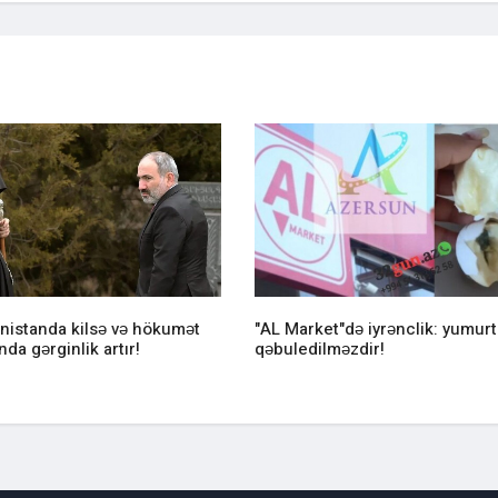
nistanda kilsə və hökumət
"AL Market"də iyrənclik: yumurt
nda gərginlik artır!
qəbuledilməzdir!