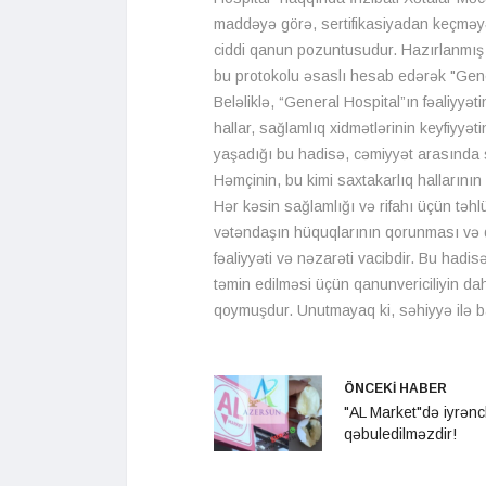
maddəyə görə, sertifikasiyadan keçməyən
ciddi qanun pozuntusudur. Hazırlanmı
bu protokolu əsaslı hesab edərək "Gene
Beləliklə, “General Hospital”ın fəaliyy
hallar, sağlamlıq xidmətlərinin keyfiyyət
yaşadığı bu hadisə, cəmiyyət arasında sa
Həmçinin, bu kimi saxtakarlıq hallarının
Hər kəsin sağlamlığı və rifahı üçün təhlü
vətəndaşın hüquqlarının qorunması və d
fəaliyyəti və nəzarəti vacibdir. Bu hadi
təmin edilməsi üçün qanunvericiliyin da
qoymuşdur. Unutmayaq ki, səhiyyə ilə bağ
ÖNCEKİ HABER
"AL Market"də iyrənc
qəbuledilməzdir!