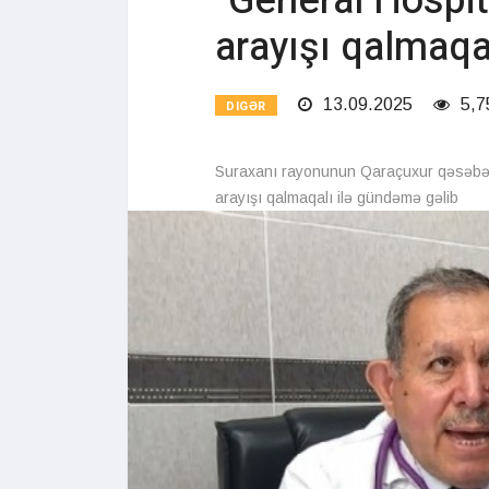
"General Hospit
arayışı qalmaqal
13.09.2025
5,7
DIGƏR
Suraxanı rayonunun Qaraçuxur qəsəbəsi
arayışı qalmaqalı ilə gündəmə gəlib