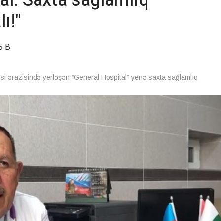
al: Saxta sağlamlıq
ı!"
5 B
 ərazisində yerləşən “General Hospital” yenə saxta sağlamlıq