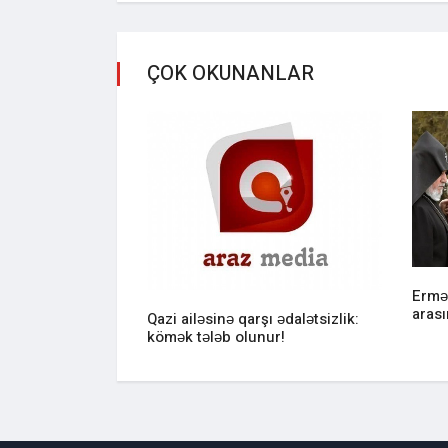
ÇOK OKUNANLAR
rənclik: yumurta
Ermə
arası
Qazi ailəsinə qarşı ədalətsizlik:
kömək tələb olunur!