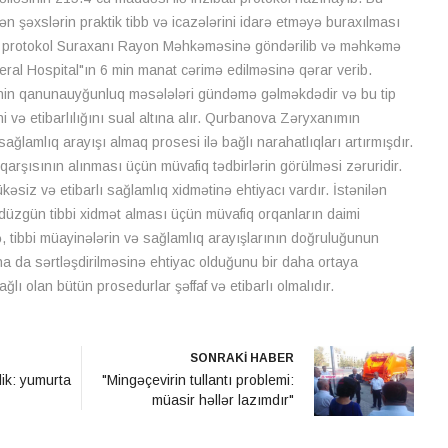
 şəxslərin praktik tibb və icazələrini idarə etməyə buraxılması
ş protokol Suraxanı Rayon Məhkəməsinə göndərilib və məhkəmə
ral Hospital"ın 6 min manat cərimə edilməsinə qərar verib.
ətinin qanunauyğunluq məsələləri gündəmə gəlməkdədir və bu tip
ini və etibarlılığını sual altına alır. Qurbanova Zəryxanımın
ğlamlıq arayışı almaq prosesi ilə bağlı narahatlıqları artırmışdır.
 qarşısının alınması üçün müvafiq tədbirlərin görülməsi zəruridir.
kəsiz və etibarlı sağlamlıq xidmətinə ehtiyacı vardır. İstənilən
üzgün tibbi xidmət alması üçün müvafiq orqanların daimi
sə, tibbi müayinələrin və sağlamlıq arayışlarının doğruluğunun
ha da sərtləşdirilməsinə ehtiyac olduğunu bir daha ortaya
lı olan bütün prosedurlar şəffaf və etibarlı olmalıdır.
SONRAKİ HABER
lik: yumurta
"Mingəçevirin tullantı problemi:
müasir həllər lazımdır"