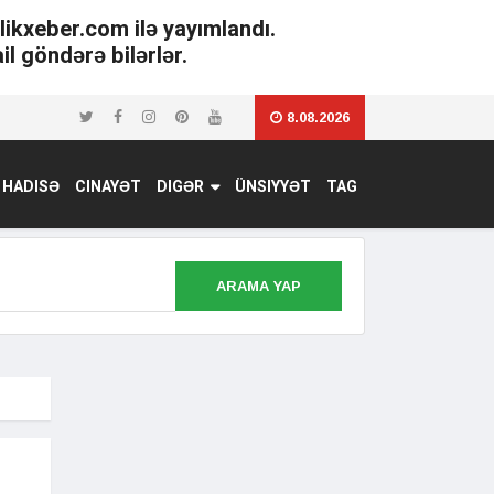
tlikxeber.com ilə yayımlandı.
il göndərə bilərlər.
8.08.2026
HADISƏ
CINAYƏT
DIGƏR
ÜNSIYYƏT
TAG
ARAMA YAP