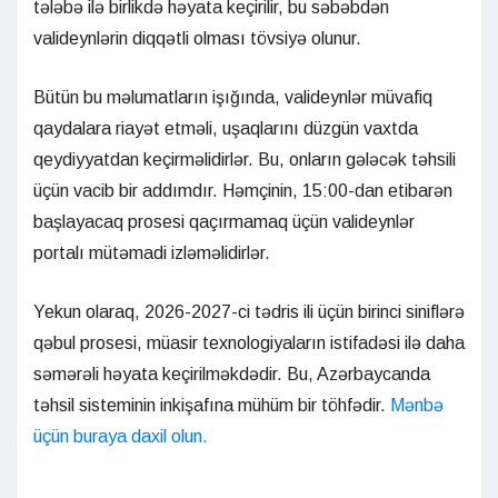
tələbə ilə birlikdə həyata keçirilir, bu səbəbdən
valideynlərin diqqətli olması tövsiyə olunur.
Bütün bu məlumatların işığında, valideynlər müvafiq
qaydalara riayət etməli, uşaqlarını düzgün vaxtda
qeydiyyatdan keçirməlidirlər. Bu, onların gələcək təhsili
üçün vacib bir addımdır. Həmçinin, 15:00-dan etibarən
başlayacaq prosesi qaçırmamaq üçün valideynlər
portalı mütəmadi izləməlidirlər.
Yekun olaraq, 2026-2027-ci tədris ili üçün birinci siniflərə
qəbul prosesi, müasir texnologiyaların istifadəsi ilə daha
səmərəli həyata keçirilməkdədir. Bu, Azərbaycanda
təhsil sisteminin inkişafına mühüm bir töhfədir.
Mənbə
üçün buraya daxil olun.