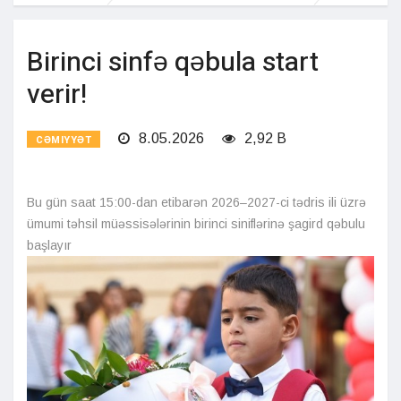
Birinci sinfə qəbula start
verir!
8.05.2026
2,92 B
CƏMIYYƏT
Bu gün saat 15:00-dan etibarən 2026–2027-ci tədris ili üzrə
ümumi təhsil müəssisələrinin birinci siniflərinə şagird qəbulu
başlayır