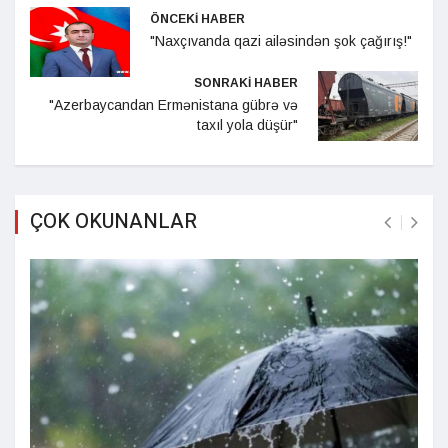
ÖNCEKİ HABER
"Naxçıvanda qazi ailəsindən şok çağırış!"
SONRAKİ HABER
"Azerbaycandan Ermənistana gübrə və
taxıl yola düşür"
ÇOK OKUNANLAR