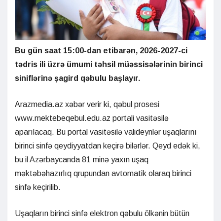
Bu gün saat 15:00-dan etibarən, 2026-2027-ci
tədris ili üzrə ümumi təhsil müəssisələrinin birinci
siniflərinə şagird qəbulu başlayır.
Arazmedia.az xəbər verir ki, qəbul prosesi
www.mektebeqebul.edu.az portali vasitəsilə
aparılacaq. Bu portal vasitəsilə valideynlər uşaqlarını
birinci sinfə qeydiyyatdan keçirə bilərlər. Qeyd edək ki,
bu il Azərbaycanda 81 minə yaxın uşaq
məktəbəhazırlıq qrupundan avtomatik olaraq birinci
sinfə keçirilib.
Uşaqların birinci sinfə elektron qəbulu ölkənin bütün