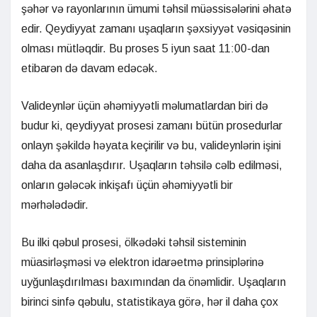
şəhər və rayonlarının ümumi təhsil müəssisələrini əhatə
edir. Qeydiyyat zamanı uşaqların şəxsiyyət vəsiqəsinin
olması mütləqdir. Bu proses 5 iyun saat 11:00-dan
etibarən də davam edəcək.
Valideynlər üçün əhəmiyyətli məlumatlardan biri də
budur ki, qeydiyyat prosesi zamanı bütün prosedurlar
onlayn şəkildə həyata keçirilir və bu, valideynlərin işini
daha da asanlaşdırır. Uşaqların təhsilə cəlb edilməsi,
onların gələcək inkişafı üçün əhəmiyyətli bir
mərhələdədir.
Bu ilki qəbul prosesi, ölkədəki təhsil sisteminin
müasirləşməsi və elektron idarəetmə prinsiplərinə
uyğunlaşdırılması baxımından da önəmlidir. Uşaqların
birinci sinfə qəbulu, statistikaya görə, hər il daha çox