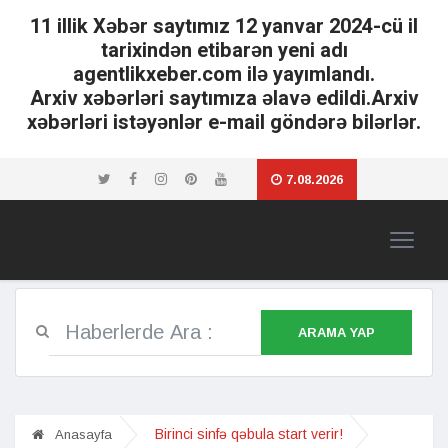
11 illik Xəbər saytımız 12 yanvar 2024-cü il
tarixindən etibarən yeni adı
agentlikxeber.com ilə yayımlandı.
Arxiv xəbərləri saytımıza əlavə edildi.Arxiv
xəbərləri istəyənlər e-mail göndərə bilərlər.
7.08.2026
ARAMA YAP
Birinci sinfə qəbula start verir!
Anasayfa