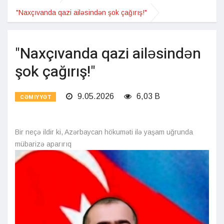
"Naxçıvanda qazi ailəsindən şok çağırış!"
"Naxçıvanda qazi ailəsindən
şok çağırış!"
9.05.2026
6,03 B
CƏMIYYƏT
Bir neçə ildir ki, Azərbaycan hökuməti ilə yaşam uğrunda
mübarizə aparırıq