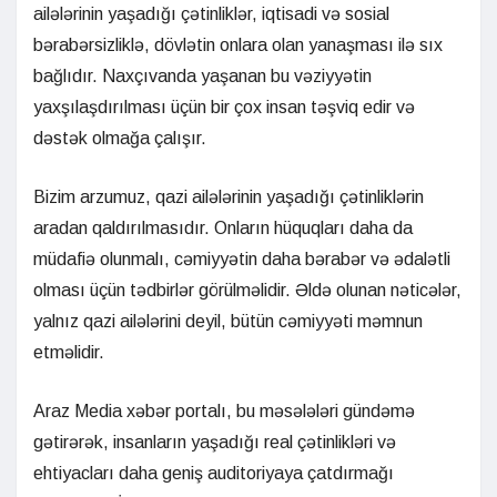
ailələrinin yaşadığı çətinliklər, iqtisadi və sosial
bərabərsizliklə, dövlətin onlara olan yanaşması ilə sıx
bağlıdır. Naxçıvanda yaşanan bu vəziyyətin
yaxşılaşdırılması üçün bir çox insan təşviq edir və
dəstək olmağa çalışır.
Bizim arzumuz, qazi ailələrinin yaşadığı çətinliklərin
aradan qaldırılmasıdır. Onların hüquqları daha da
müdafiə olunmalı, cəmiyyətin daha bərabər və ədalətli
olması üçün tədbirlər görülməlidir. Əldə olunan nəticələr,
yalnız qazi ailələrini deyil, bütün cəmiyyəti məmnun
etməlidir.
Araz Media xəbər portalı, bu məsələləri gündəmə
gətirərək, insanların yaşadığı real çətinlikləri və
ehtiyacları daha geniş auditoriyaya çatdırmağı