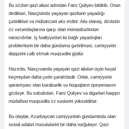
Bu sözləri qazi ailəsi adından Fariz Quliyev bildirib. Onun
dedikləri, Naxçivində yaşayan qazilərin yaşadığı
çətinlikləri və mübarizəni əks etdirir. Ailə olaraq, dövlətin
öz vətəndaşlarına qarşı olan münasibətindən
narazıdırlar. İş fəaliyyətləri ilə bağlı yaşadıqları
problemlərin bir daha gündəmə gətirilməsi, cəmiyyətin
diqqətini cəlb etmək məqsədini güdür.
Hazırda, Naxçıvanda yaşayan qazi ailələri üçün həyat
keçmişdən daha çətin şəraitdədir. Onlar, cəmiyyətin
qarantiyası olan bərabərlik və hüquqların qorunmasını
gözləyir. Bu səbəbdən, Fariz Quliyev və digərləri haqqın
müdafiəsi məqsədilə öz səslərini yüksəldirlər.
Bu olaylar, Azərbaycan cəmiyyətinin gündəmində olan
sosial ədalət məsələlərini bir daha vurğulayır. Qazi