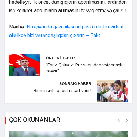
hədəfləyir. İlk öncə, danışıqların aparılmasını, ardından
isə konkret addımların atılmasını təşviq etməyə çalışır.
Mənbə:
Naxçivanda qazi ailəsi od püskürdü-Prezident
ailəlikcə bizi vətəndaşlıqdan çıxarın – Fakt
ÖNCEKİ HABER
"Fariz Quliyev: Prezidentdən vətəndaşlıq
istəyir"
SONRAKİ HABER
Birinci sinfə qəbula start verir!
ÇOK OKUNANLAR