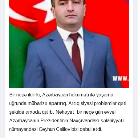
Bir neçə ildir ki, Azərbaycan hökuməti ilə yaşama
uğrunda mübarizə aparırıq. Artıq siyasi problemlər qəti
şəkildə arxada qalıb. Nəhayət, bir neçə gün əvvəl
Azərbaycanın Prezidentinin Naxçıvandakı səlahiyyətli
nümayəndəsi Ceyhun Cəlilov bizi qəbul etdi.