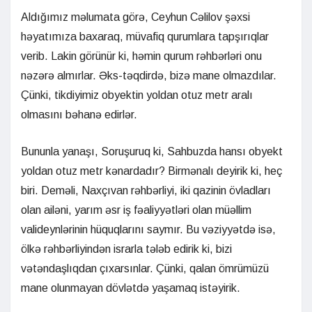
Aldığımız məlumata görə, Ceyhun Cəlilov şəxsi
həyatımıza baxaraq, müvafiq qurumlara tapşırıqlar
verib. Lakin görünür ki, həmin qurum rəhbərləri onu
nəzərə almırlar. Əks-təqdirdə, bizə mane olmazdılar.
Çünki, tikdiyimiz obyektin yoldan otuz metr aralı
olmasını bəhanə edirlər.
Bununla yanaşı, Soruşuruq ki, Sahbuzda hansı obyekt
yoldan otuz metr kənardadır? Birmənalı deyirik ki, heç
biri. Deməli, Naxçıvan rəhbərliyi, iki qazinin övladları
olan ailəni, yarım əsr iş fəaliyyətləri olan müəllim
valideynlərinin hüquqlarını saymır. Bu vəziyyətdə isə,
ölkə rəhbərliyindən israrla tələb edirik ki, bizi
vətəndaşlıqdan çıxarsınlar. Çünki, qalan ömrümüzü
mane olunmayan dövlətdə yaşamaq istəyirik.